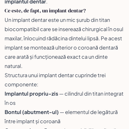
implantul dentar
.
Ce este, de fapt, un implant dentar?
Un implant dentar este un mic șurub din titan
biocompatibil care se inserează chirurgical în osul
maxilar, înlocuind rădăcina dintelui lipsă. Pe acest
implant se montează ulterior o coroană dentară
care arată și funcționează exact ca un dinte
natural.
Structura unui implant dentar cuprinde trei
componente:
Implantul propriu-zis
— cilindrul din titan integrat
în os
Bontul (abutment-ul)
— elementul de legătură
între implant și coroană