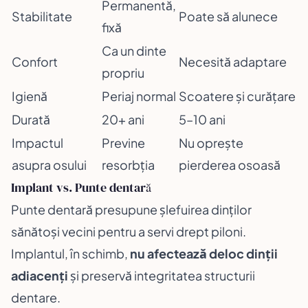
Permanentă,
Stabilitate
Poate să alunece
fixă
Ca un dinte
Confort
Necesită adaptare
propriu
Igienă
Periaj normal
Scoatere și curățare
Durată
20+ ani
5–10 ani
Impactul
Previne
Nu oprește
asupra osului
resorbția
pierderea osoasă
Implant vs. Punte dentară
Punte dentară presupune șlefuirea dinților
sănătoși vecini pentru a servi drept piloni.
Implantul, în schimb,
nu afectează deloc dinții
adiacenți
și preservă integritatea structurii
dentare.