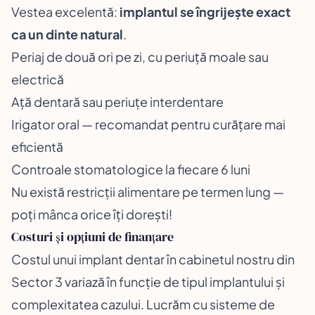
Vestea excelentă:
implantul se îngrijește exact
ca un dinte natural
.
Periaj de două ori pe zi, cu periuță moale sau
electrică
Ață dentară sau periuțe interdentare
Irigator oral — recomandat pentru curățare mai
eficientă
Controale stomatologice la fiecare 6 luni
Nu există restricții alimentare pe termen lung —
poți mânca orice îți dorești!
Costuri și opțiuni de finanțare
Costul unui implant dentar în cabinetul nostru din
Sector 3 variază în funcție de tipul implantului și
complexitatea cazului. Lucrăm cu sisteme de