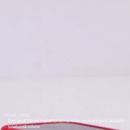
Acasă
Blog
Dinți lipsă? De ce implantul dentar este cea mai sigură, durabilă
și naturală soluție