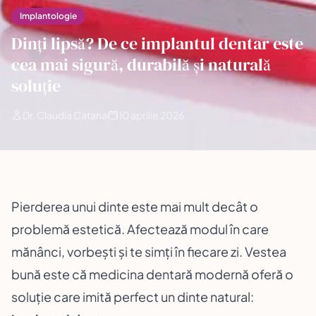
Implantologie
Dinți lipsă? De ce implantul dentar este
cea mai sigură, durabilă și naturală
soluție
Dr. Claudia Catana
10 aprilie 2026
Pierderea unui dinte este mai mult decât o
problemă estetică. Afectează modul în care
mănânci, vorbești și te simți în fiecare zi. Vestea
bună este că medicina dentară modernă oferă o
soluție care imită perfect un dinte natural: