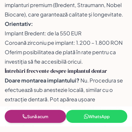
implanturi premium (Bredent, Straumann, Nobel
Biocare), care garantează calitate și longevitate.
Orientativ:
Implant Bredent: de la 550 EUR
Coroană zirconiu pe implant: 1.200 – 1.800 RON
Oferim posibilitatea de plată în rate pentru ca
investiția să fie accesibilă oricui.
Întrebări frecvente despre implantul dentar
Doare montarea implantului?
Nu. Procedura se
efectuează sub anestezie locală, similar cu o
extracție dentară. Pot apărea ușoare
disconforturi în primele 2–3 zile după intervenție,
Sună acum
WhatsApp
controlate cu antialgice obișnuite.
La ce vârstă se poate monta un implant?