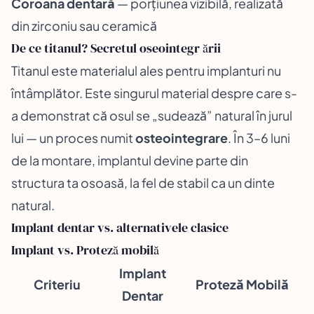
Coroana dentară
— porțiunea vizibilă, realizată
din zirconiu sau ceramică
De ce titanul? Secretul oseointegr ării
Titanul este materialul ales pentru implanturi nu
întâmplător. Este singurul material despre care s-
a demonstrat că osul se „sudează” natural în jurul
lui — un proces numit
osteointegrare
. În 3–6 luni
de la montare, implantul devine parte din
structura ta osoasă, la fel de stabil ca un dinte
natural.
Implant dentar vs. alternativele clasice
Implant vs. Proteză mobilă
Implant
Criteriu
Proteză Mobilă
Dentar